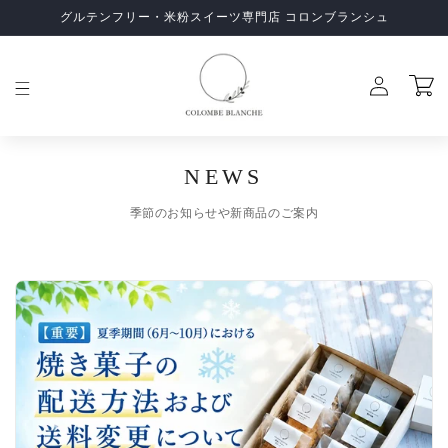
コンテ
グルテンフリー・米粉スイーツ専門店 コロンブランシュ
ンツに
進む
ロ
カ
グ
ー
イ
ト
ン
NEWS
季節のお知らせや新商品のご案内