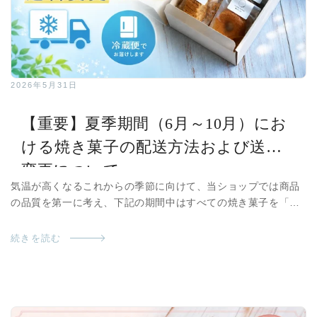
2026年5月31日
【重要】夏季期間（6月～10月）にお
ける焼き菓子の配送方法および送料
変更について
気温が高くなるこれからの季節に向けて、当ショップでは商品
の品質を第一に考え、下記の期間中はすべての焼き菓子を「冷
蔵便（クール便）」にてお届けすることといたしました。 ■対
象期間 2026年6月1日 ～ 2026年10月31日 発送分まで ※気温
続きを読む
の推移により、期間は前後する場合がございます。 ■配送方法
すべての焼き菓子を「冷蔵便」にて発送いたします。